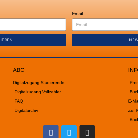
Email
IEREN
NEW
ABO
INF
Digitalzugang Studierende
Pre
Digitalzugang Vollzahler
Buc
FAQ
E-Ma
Digitalarchiv
Zur K
Buc