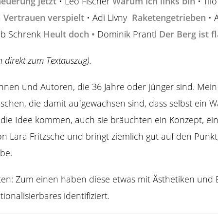
euerung jetzt
• Leo Fischer
Warum ich links bin
• Til
a
Vertrauen verspielt
• Adi Livny
Raketengetrieben
• 
ob Schrenk
Heult doch
•
Dominik Prantl
Der Berg ist f
n direkt zum Textauszug).
nen und Autoren, die 36 Jahre oder jünger sind. Mein 
schen, die damit aufgewachsen sind, dass selbst ein Wa
die Idee kommen, auch sie bräuchten ein Konzept, ein
 Lara Fritzsche und bringt ziemlich gut auf den Punkt,
be.
eten: Zum einen haben diese etwas mit Ästhetiken und 
ionalisierbares identifiziert.