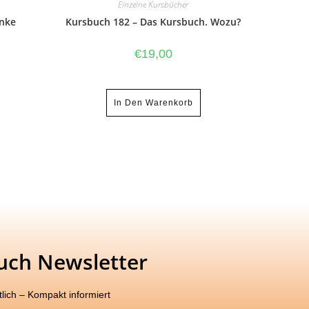
Einzelne Kursbücher
inke
Kursbuch 182 – Das Kursbuch. Wozu?
€
19,00
In Den Warenkorb
uch Newsletter
lich – Kompakt informiert