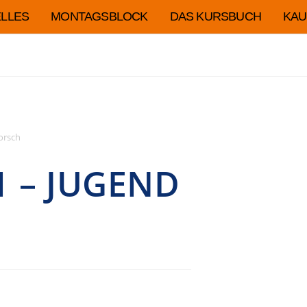
LLES
MONTAGSBLOCK
DAS KURSBUCH
KAU
orsch
 – JUGEND