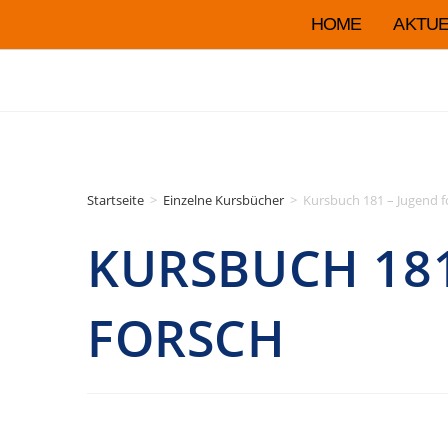
HOME
AKTUE
Startseite
>
Einzelne Kursbücher
>
Kursbuch 181 – Jugend f
KURSBUCH 181
FORSCH