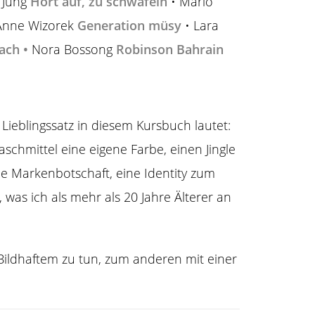
o Jung
Hört auf, zu schwafeln
• Mario
Anne Wizorek
Generation müsy
• Lara
lach
•
Nora Bossong
Robinson Bahrain
Lieblingssatz in diesem Kursbuch lautet:
schmittel eine eigene Farbe, einen Jingle
e Markenbotschaft, eine Identity zum
 was ich als mehr als 20 Jahre Älterer an
Bildhaftem zu tun, zum anderen mit einer