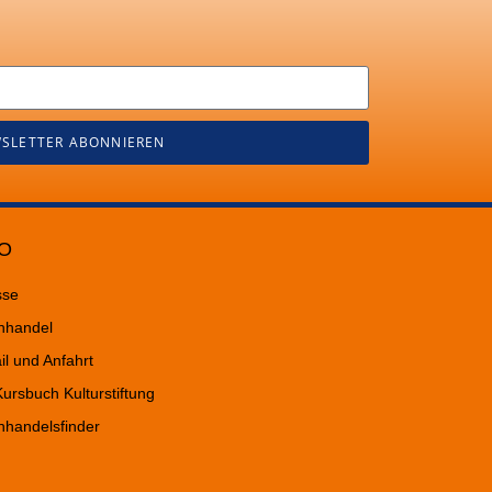
SLETTER ABONNIEREN
O
sse
hhandel
il und Anfahrt
ursbuch Kulturstiftung
hhandelsfinder