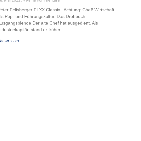
8. Mai 2022
Keine Kommentare
eter Felixberger FLXX Classix | Achtung: Chef! Wirtschaft
ls Pop- und Führungskultur. Das Drehbuch
usgangsblende Der alte Chef hat ausgedient. Als
ndustriekapitän stand er früher
eiterlesen