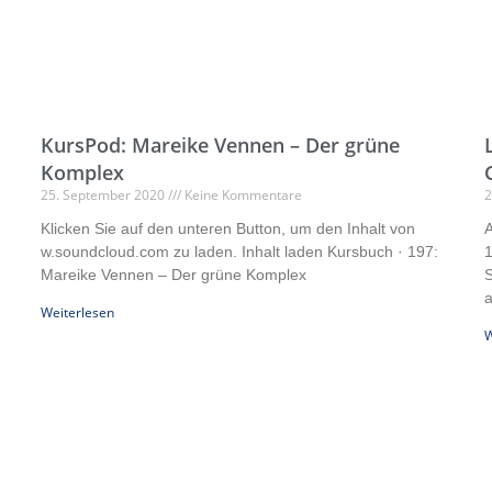
KursPod: Mareike Vennen – Der grüne
Komplex
25. September 2020
Keine Kommentare
2
Klicken Sie auf den unteren Button, um den Inhalt von
A
w.soundcloud.com zu laden. Inhalt laden Kursbuch · 197:
1
Mareike Vennen – Der grüne Komplex
S
a
Weiterlesen
W