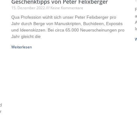
1
Geschenktipps von Peter Felixberger
15. Dezember 2022
Keine Kommentare
P
a
Qua Profession wühlt sich unser Peter Felixberger pro
A
Jahr durch Berge von Manuskripten, Buchideen, Exposés
I
und Ideenskizzen. Bei circa 65.000 Neuerscheinungen pro
Jahr gleicht die
W
Weiterlesen
d
r