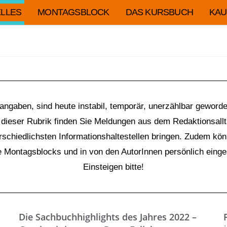
LLES
MONTAGSBLOCK
DAS KURSBUCH
KAU
t angaben, sind heute instabil, temporär, unerzählbar gewor
In dieser Rubrik finden Sie Meldungen aus dem Redaktionsall
erschiedlichsten Informationshaltestellen bringen. Zudem kö
re Montagsblocks und in von den AutorInnen persönlich eing
Einsteigen bitte!
Die Sachbuchhighlights des Jahres 2022 –