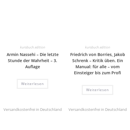
kursbuch.edition
kursbuch.edition
Armin Nassehi – Die letzte
Friedrich von Borries, Jakob
Stunde der Wahrheit – 3.
Schrenk – Kritik üben. Ein
Auflage
Manual: für alle – vom
Einsteiger bis zum Profi
Weiterlesen
Weiterlesen
Versandkostenfrei in Deutschland
Versandkostenfrei in Deutschland