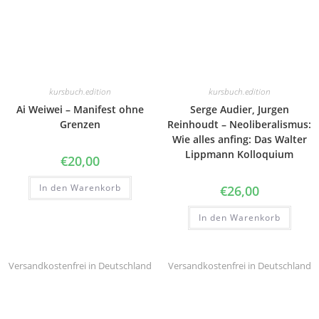
kursbuch.edition
kursbuch.edition
Ai Weiwei – Manifest ohne
Serge Audier, Jurgen
Grenzen
Reinhoudt – Neoliberalismus:
Wie alles anfing: Das Walter
Lippmann Kolloquium
€
20,00
In den Warenkorb
€
26,00
In den Warenkorb
Versandkostenfrei in Deutschland
Versandkostenfrei in Deutschland