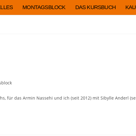
LLES
MONTAGSBLOCK
DAS KURSBUCH
KAU
sblock
, für das Armin Nassehi und ich (seit 2012) mit Sibylle Anderl (se