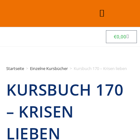
€
0,00
Startseite
>
Einzelne Kursbücher
>
Kursbuch 170 – Krisen lieben
KURSBUCH 170
– KRISEN
LIEBEN