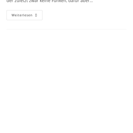
der zuletzt zwar keine Funken, dafür aber…
Weiterlesen