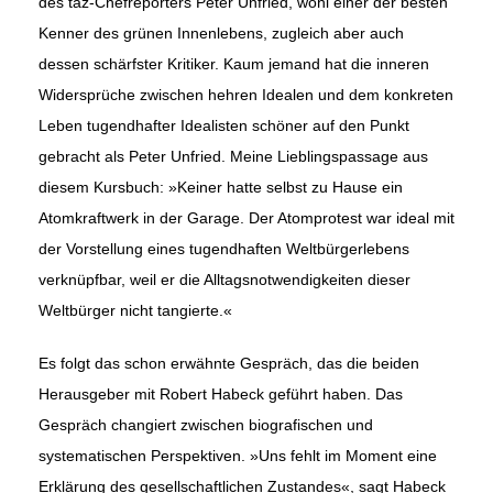
des taz-Chefreporters Peter Unfried, wohl einer der besten
Kenner des grünen Innenlebens, zugleich aber auch
dessen schärfster Kritiker. Kaum jemand hat die inneren
Wi­dersprüche zwischen hehren Idealen und dem konkreten
Leben tugend­hafter Idea­­listen schöner auf den Punkt
gebracht als Peter Unfried. Meine Lieb­lings­passage aus
diesem Kursbuch: »Keiner hatte selbst zu Hause ein
Atomkraftwerk in der Garage. Der Atomprotest war ideal mit
der Vorstellung eines tugendhaften Weltbürgerlebens
verknüpfbar, weil er die Alltagsnotwendigkeiten dieser
Weltbürger nicht tangierte.«
Es folgt das schon erwähnte Gespräch, das die beiden
Herausgeber mit Robert Habeck geführt haben. Das
Gespräch changiert zwischen biogra­fischen und
systematischen Perspektiven. »Uns fehlt im Moment eine
Erklärung des gesellschaftlichen Zustandes«, sagt Habeck