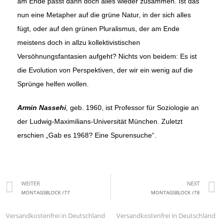
am Ende passt dann doch alles wieder zusammen. Ist das
nun eine Metapher auf die grüne Natur, in der sich alles
fügt, oder auf den grünen Pluralismus, der am Ende
meistens doch in allzu kollektivistischen
Versöhnungsfantasien aufgeht? Nichts von bei­dem: Es ist
die Evolution von Perspektiven, der wir ein wenig auf die
Sprünge helfen wollen.
Armin Nassehi
,
geb. 1960, ist Professor für Soziologie an
der Ludwig-Maximilians-Universität München. Zuletzt
erschien „Gab es 1968? Eine Spuren­suche“.
WEITER
NEXT
MONTAGSBLOCK /77
MONTAGSBLOCK /78
Versandkostenfrei in Deutschland
Versandkostenfrei in Deutschland