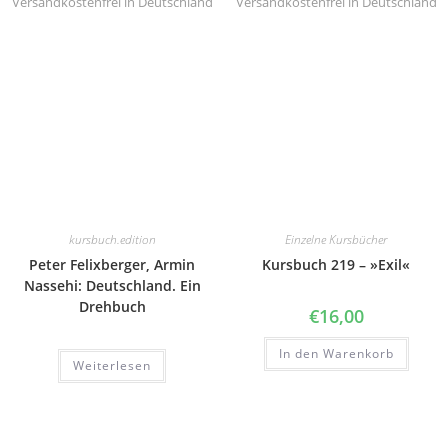
Versandkostenfrei in Deutschland
Versandkostenfrei in Deutschland
kursbuch.edition
Einzelne Kursbücher
Peter Felixberger, Armin
Kursbuch 219 – »Exil«
Nassehi: Deutschland. Ein
Drehbuch
€
16,00
In den Warenkorb
Weiterlesen