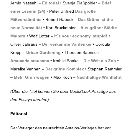
Armin
Nassehi
–
Editorial
•
Svenja Flaßpöhler
–
Brief
einer Leserin (24)
•
Peter Unfried
Das große
Mißverständnis
• Robert Habeck –
Das Grüne ist die
neue Normalität
• Karl Bruckmaier –
Aus grüner Städte
Mauern
• Wolf Lotter –
It´s your economy, stupid!
•
Oliver Jahraus –
Der verkannte Vordenker
• Cordula
Kropp –
Urban Gardening
• Thorsten Baensch –
Araucaria araucana
• Irmhild Saake –
Die Welt als Zoo
•
Mareike Vennen –
Der grüne Komplex
• Stephan Rammler
–
Mehr Grün wagen
• Max Koch –
Nachhaltige Wohlfahrt
(Über die Titel können Sie über Book2Look Auszüge aus
den Essays abrufen).
Editorial
Der Verleger des neurechten Antaios-Verlages hat vor