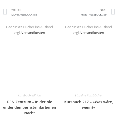
WEITER
NEXT
MONTAGSBLOCK /58
MONTAGSBLOCK /59
Gedruckte Bücher ins Ausland
Gedruckte Bücher ins Ausland
zzgl.
Versandkosten
zzgl.
Versandkosten
kursbuch.edition
Einzelne Kursbücher
PEN Zentrum – In der nie
Kursbuch 217 – »Was wäre,
endenden bernsteinfarbenen
wenn?«
Nacht