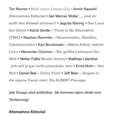
Tim Renner •
Brief eines Lesers (21)
•
Armin Nassehi
Alternatives Editorial
• Jan Werner Müller
… und ihr
wollt den Himmel stürmen?
• Jagoda Mariniç •
Das Land
der Vielen
• Astrid Séville –
There Is No Alternative
(TINA)
• Stephan Rammler –
Neonomaden, Shuttles,
Cybertouristen
• Karl Bruckmaier –
Wahre Arbeit, wahrer
Lohn
• Alexander Gutzmer –
Die größte Leinwand der
Welt
• Stefan Falke
Border Artists
• Matthias Lilienthal
„Ich will ja gar nicht provokativ sein
• Ernst Mohr –
Hot
Shit
• Daniel Bell –
China First!
• Jeff Beer –
Singen in
die eigene Faust oder: Die ALBERT-Passage
(die Essays sind anklickbar, Sie kommen dann direkt zum
Textauszug).
Alternatives Editorial