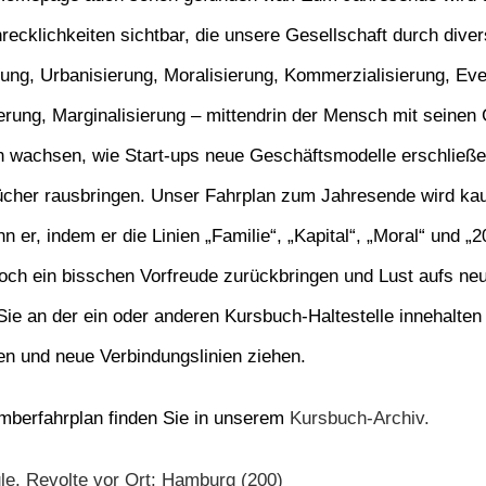
ecklichkeiten sichtbar, die unsere Gesellschaft durch diver
erung, Urbanisierung, Moralisierung,
Kommerzialisierung
,
Eve
erung
, Marginalisierung – mittendrin der Mensch mit seinen
ion wachsen, wie Start-ups neue G
eschäftsmodelle erschließ
cher rausbringen. Unser
Fahrplan zum Jahresende
wird kau
nn er, indem er die Linien „Familie“, „Kapital“, „Moral“ und „
ch ein bisschen Vorfreude zurückbringen und Lust aufs ne
ie an der ein oder anderen Kursbuch-Haltestelle innehalten
n und neue Verbindungslinien ziehen.
emberfahrplan finden Sie in unserem
Kursbuch-Archiv.
. Revolte vor Ort: Hamburg (200)