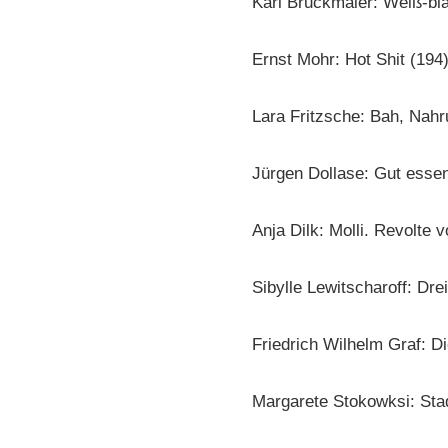
Karl Bruckmaier: Weiß-bla
Ernst Mohr: Hot Shit (194
Lara Fritzsche: Bah, Nah
Jürgen Dollase: Gut essen
Anja Dilk: Molli. Revolte v
Sibylle Lewitscharoff: Dre
Friedrich Wilhelm Graf: D
Margarete Stokowksi: Stad