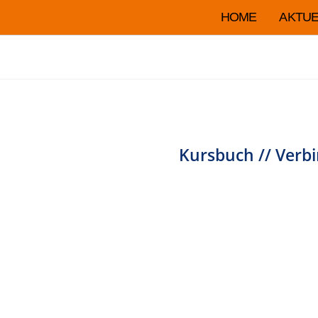
HOME
AKTUE
Kursbuch // Verb