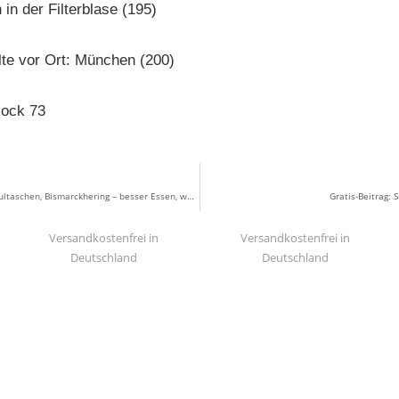
 in der Filterblase (195)
lte vor Ort: München (200)
lock 73
Kursbuch 198: Schlutzkrapfen, Maultaschen, Bismarckhering – besser Essen, weniger Tümelei!
Gratis-Beitrag: 
Versandkostenfrei in
Versandkostenfrei in
Deutschland
Deutschland