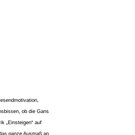
resendmotivation,
nsbissen, ob die Gans
ik „Einsteigen“ auf
 das ganze Ausmaß an