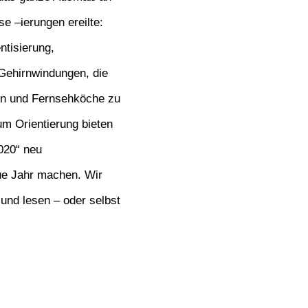
se –
ierungen
ereilte:
ntisierung
,
 Gehirnwindungen, die
en und Fernsehköche zu
m Orientierung bieten
2020“ neu
ue Jahr machen. Wir
 und lesen
– oder selbst