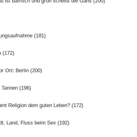
u ist bairisch und grün scheißt die Gans (200)
)
rungsaufnahme (181)
 (172)
or Ort: Berlin (200)
i Tannen (196)
ient Religion dem guten Leben? (172)
t, Land, Fluss beim Sex (192)