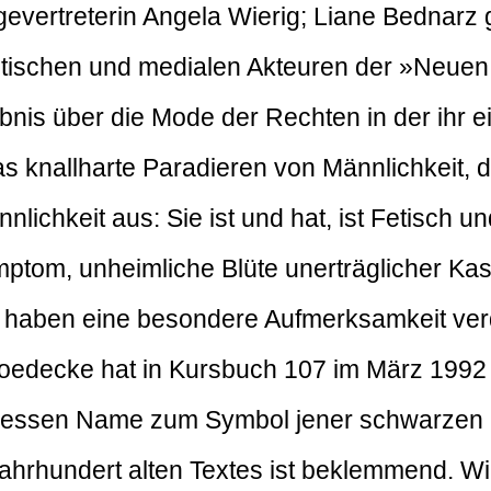
evertreterin Angela Wierig; Liane Bednarz
litischen und medialen Akteuren der »Neue
ebnis über die Mode der Rechten in der ihr 
as knallharte Paradieren von Männlichkeit, 
nlichkeit aus: Sie ist und hat, ist Fetisch u
mptom, unheimliche Blüte unerträglicher Kas
 haben eine besondere Aufmerksamkeit verd
 Joedecke hat in Kursbuch 107 im März 199
 dessen Name zum Symbol jener schwarzen 
eljahrhundert alten Textes ist beklemmend. Wi