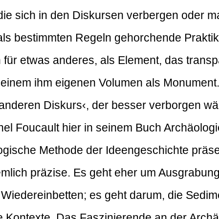
ie sich in den Diskursen verbergen oder ma
 als bestimmten Regeln gehorchende Praktik
 für etwas anderes, als Element, das transp
seinem ihm eigenen Volumen als Monument. Es
n ›anderen Diskurs‹, der besser verborgen w
chel Foucault hier in seinem Buch Archäolog
logische Methode der Ideengeschichte präsen
mlich präzise. Es geht eher um Ausgrabung
s Wiedereinbetten; es geht darum, die Sedi
de Kontexte. Das Faszinierende an der Archä