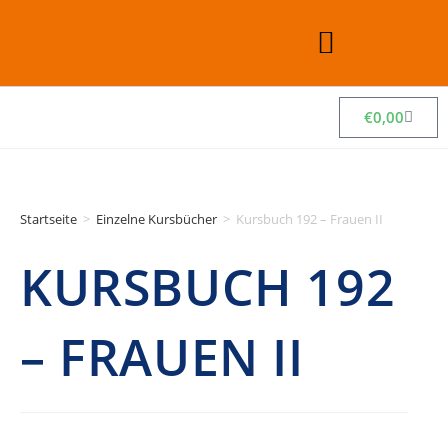
€
0,00
Startseite
>
Einzelne Kursbücher
>
Kursbuch 192 – Frauen II
KURSBUCH 192
– FRAUEN II