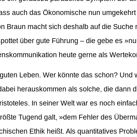
ass auch das Ökonomische nun umgekehrt m
 von Braun macht sich deshalb auf die Such
pottet über gute Führung – die gebe es »nu
enskommunikation heute gerne als Wertek
 guten Leben. Wer könnte das schon? Und 
abei herauskommen als solche, die dann do
Aristoteles. In seiner Welt war es noch einf
 größte Tugend galt, »dem Fehler des Über
ischen Ethik heißt. Als quantitatives Proble