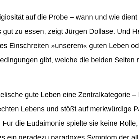
eligiosität auf die Probe – wann und wie di
s gut zu essen, zeigt Jürgen Dollase. Und Her
ches Einschreiten »unserem« guten Leben o
edingungen gibt, welche die beiden Seiten 
telische gute Leben eine Zentralkategorie – 
echten Lebens und stößt auf merkwürdige 
t. Für die Eudaimonie spielte sie keine Roll
st es ein geradezu paradoxes Symptom der al