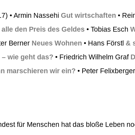
17) • Armin Nassehi
Gut wirtschaften
• Rei
 alle den Preis des Geldes
• Tobias Esch
W
ter Berner
Neues Wohnen
• Hans Förstl
& 
 – wie geht das?
• Friedrich Wilhelm Graf
D
n marschieren wir ein?
• Peter Felixberge
mindest für Menschen hat das bloße Leben no