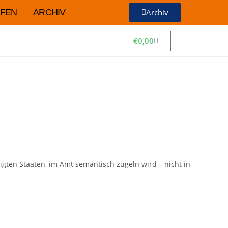
FEN
ARCHIV
Archiv
€
0,00
igten Staaten, im Amt semantisch zügeln wird – nicht in