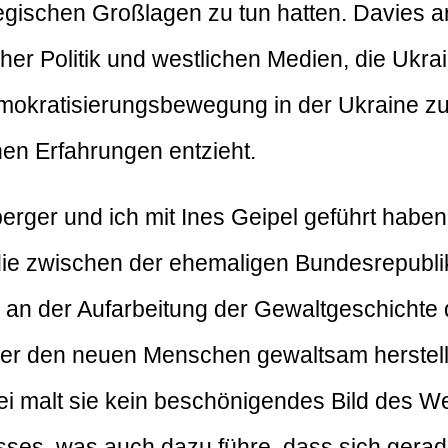
egischen Großlagen zu tun hatten. Davies ar
her Politik und westlichen Medien, die Ukra
okratisierungsbewegung in der Ukraine zuwi
hen Erfahrungen entzieht.
erger und ich mit Ines Geipel geführt habe
h die zwischen der ehemaligen Bundesrepubl
an der Aufarbeitung der Gewaltgeschichte d
er den neuen Menschen gewaltsam herstelle
ei malt sie kein beschönigendes Bild des We
resses, was auch dazu führe, dass sich ger