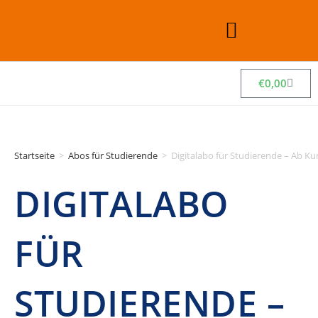
€
0,00
Startseite
>
Abos für Studierende
>
Digitalabo für Studierende – Ab K
DIGITALABO
FÜR
STUDIERENDE –