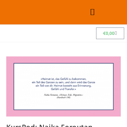
€
0,00
KursPod: Naika Foroutan –