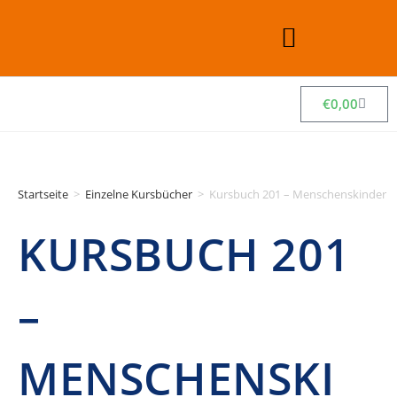
€
0,00
Startseite
>
Einzelne Kursbücher
>
Kursbuch 201 – Menschenskinder
KURSBUCH 201
–
MENSCHENSKI