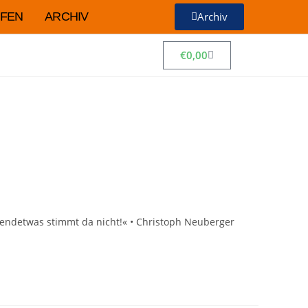
FEN
ARCHIV
Archiv
€
0,00
rgendetwas stimmt da nicht!« • Christoph Neuberger