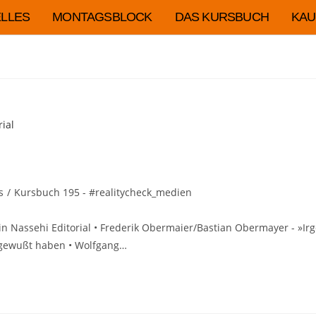
LLES
MONTAGSBLOCK
DAS KURSBUCH
KAU
s
/
Kursbuch 195 - #realitycheck_medien
rmin Nassehi Editorial • Frederik Obermaier/Bastian Obermayer - »I
s gewußt haben • Wolfgang…