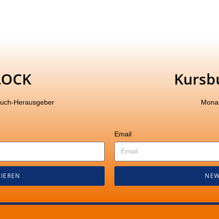
LOCK
Kursb
buch-Herausgeber
Monat
Email
IEREN
NEW