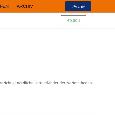
FEN
ARCHIV
Archiv
€
0,00
bezichtigt nördliche Partnerländer der Nazimethoden,