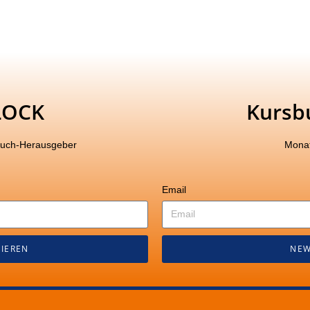
LOCK
Kursb
buch-Herausgeber
Monat
Email
IEREN
NEW