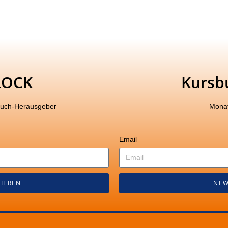
LOCK
Kursb
buch-Herausgeber
Monat
Email
IEREN
NEW