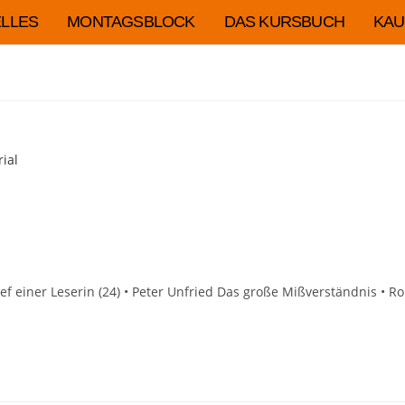
LLES
MONTAGSBLOCK
DAS KURSBUCH
KAU
rief einer Leserin (24) • Peter Unfried Das große Mißverständnis • R