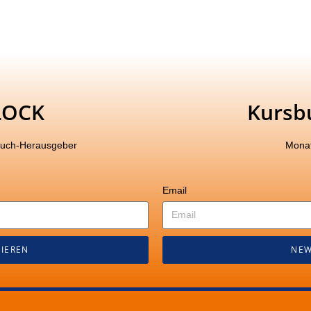
LOCK
Kursb
buch-Herausgeber
Monat
Email
IEREN
NEW