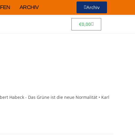
FEN
ARCHIV
Archiv
€
0,00
obert Habeck - Das Grüne ist die neue Normalität • Karl