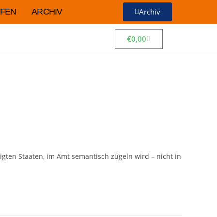
FEN
ARCHIV
Archiv
€
0,00
igten Staaten, im Amt semantisch zügeln wird – nicht in