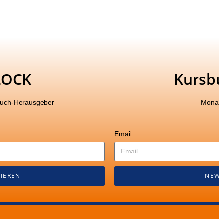
LOCK
Kursb
buch-Herausgeber
Monat
Email
IEREN
NEW