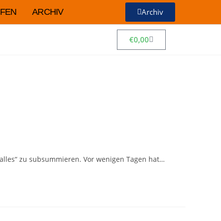
FEN
ARCHIV
Archiv
€
0,00
r „alles“ zu subsummieren. Vor wenigen Tagen hat…