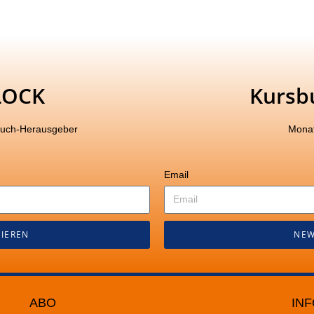
LOCK
Kursb
buch-Herausgeber
Monat
Email
IEREN
NEW
ABO
INF