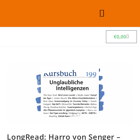
€
0,00
LongRead: Harro von Senger –