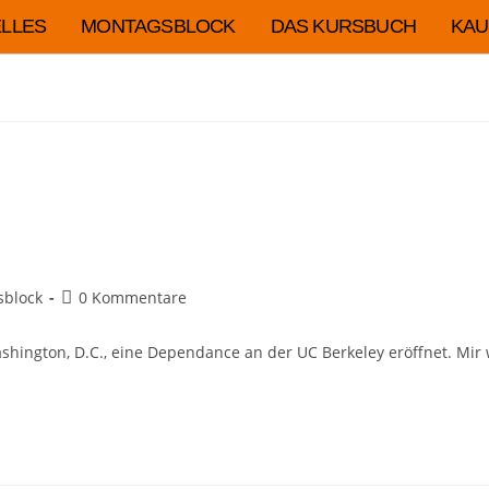
LLES
MONTAGSBLOCK
DAS KURSBUCH
KAU
sblock
0 Kommentare
shington, D.C., eine Dependance an der UC Berkeley eröffnet. Mir w