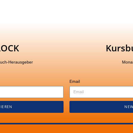
LOCK
Kursb
buch-Herausgeber
Monat
Email
IEREN
NEW