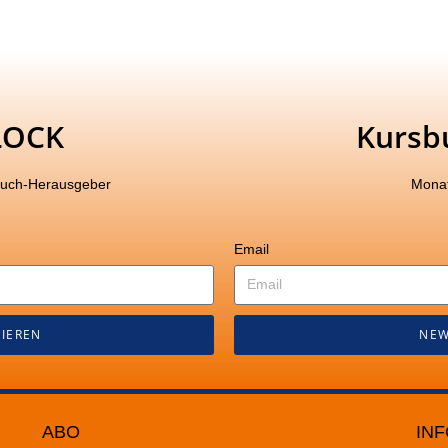
LOCK
Kursb
buch-Herausgeber
Monat
Email
IEREN
NEW
ABO
INF