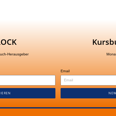
LOCK
Kursb
buch-Herausgeber
Monat
Email
IEREN
NEW