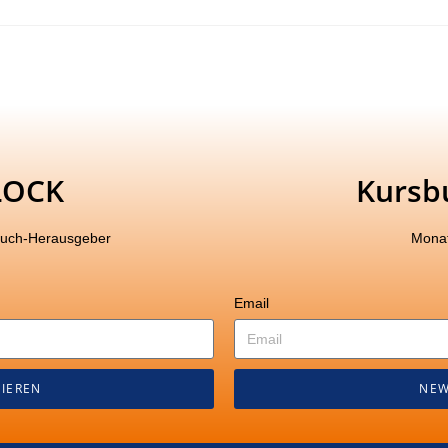
LOCK
Kursb
buch-Herausgeber
Monat
Email
IEREN
NEW