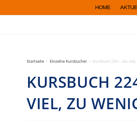
HOME
AKTUE
Startseite
>
Einzelne Kursbücher
>
Kursbuch 224 – »Zu viel,
KURSBUCH 224
VIEL, ZU WENI