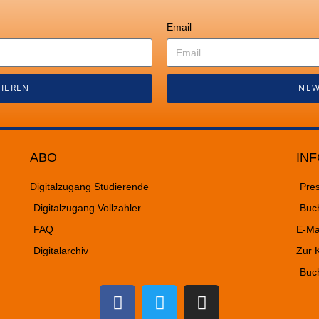
Email
IEREN
NEW
ABO
INF
Digitalzugang Studierende
Pre
Digitalzugang Vollzahler
Buc
FAQ
E-Ma
Digitalarchiv
Zur K
Buc