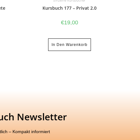
Einzelne Kursbücher
ete
Kursbuch 177 – Privat 2.0
€
19,00
In Den Warenkorb
uch Newsletter
lich – Kompakt informiert