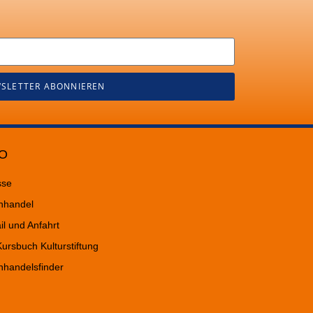
SLETTER ABONNIEREN
O
sse
hhandel
il und Anfahrt
ursbuch Kulturstiftung
hhandelsfinder