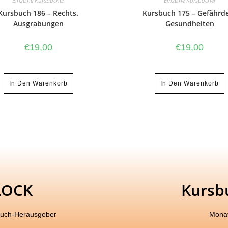
Einzelne Kursbücher
Einzelne Kursbücher
Kursbuch 186 – Rechts.
Kursbuch 175 – Gefährd
Ausgrabungen
Gesundheiten
€
19,00
€
19,00
In Den Warenkorb
In Den Warenkorb
LOCK
Kursb
buch-Herausgeber
Monat