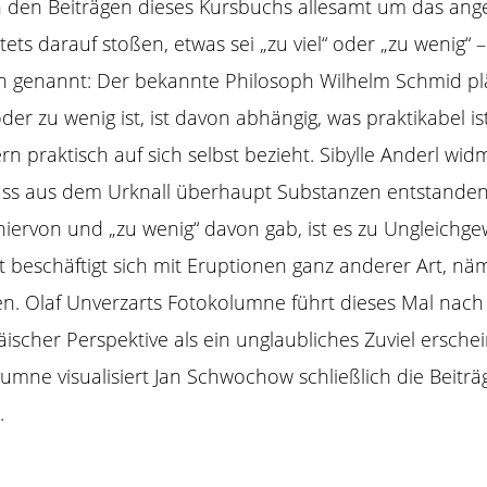
n den Beiträgen dieses Kursbuchs allesamt um das
ang
tets darauf stoßen, etwas sei „zu viel“ oder „zu wenig“
ch genannt: Der
bekannte Philosoph Wilhelm Schmid
pl
er zu wenig ist, ist davon abhängig, was praktikabel is
n praktisch auf sich selbst bezieht.
Sibylle Anderl
widme
ass aus dem Urknall überhaupt Substanzen entstanden si
el“ hiervon und „zu wenig“ davon gab, ist es zu Ungleic
t
beschäftigt sich mit Eruptionen ganz anderer Art, nä
en
.
Olaf Unverzarts
Fotokolumne führt dieses Mal nach K
scher Perspektive als ein unglaubliches Zuviel erschein
lumne visualisiert
Jan Schwochow
schließlich die Beitr
.