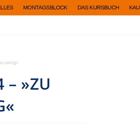
LLES
MONTAGSBLOCK
DAS KURSBUCH
KAU
 zu wenig«
 – »ZU
G«