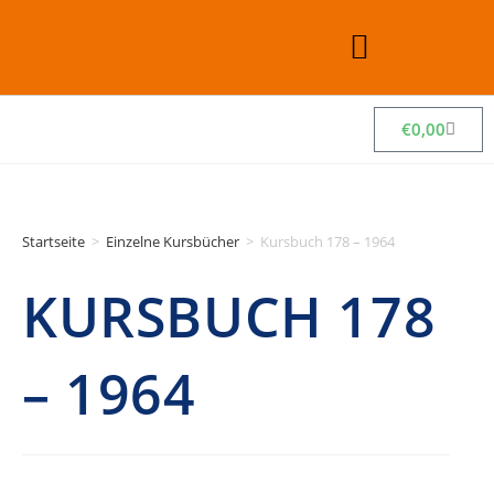
€
0,00
Startseite
>
Einzelne Kursbücher
>
Kursbuch 178 – 1964
KURSBUCH 178
– 1964