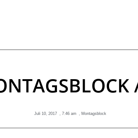
NTAGSBLOCK 
Juli 10, 2017
,
7:46 am
,
Montagsblock