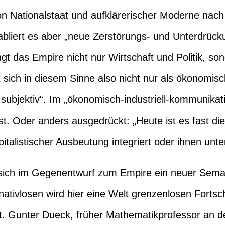
von Nationalstaat und aufklärerischer Moderne nach
tabliert es aber „neue Zerstörungs- und Unterdrü
gt das Empire nicht nur Wirtschaft und Politik, s
et sich in diesem Sinne also nicht nur als ökonomis
d subjektiv“. Im „ökonomisch-industriell-kommunikati
t. Oder anders ausgedrückt: „Heute ist es fast d
talistischer Ausbeutung integriert oder ihnen unter
t sich im Gegenentwurf zum Empire ein neuer Seman
nativlosen wird hier eine Welt grenzenlosen Fortsch
. Gunter Dueck, früher Mathematikprofessor an der