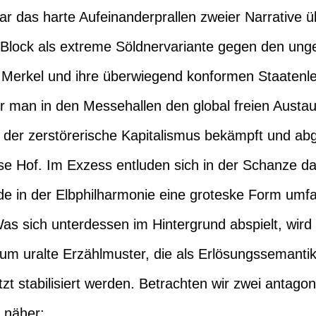
 das harte Aufeinanderprallen zweier Narrative üb
 Block als extreme Söldnervariante gegen den unge
 Merkel und ihre überwiegend konformen Staatenl
r man in den Messehallen den global freien Aust
 der zerstörerische Kapitalismus bekämpft und abg
ise Hof. Im Exzess entluden sich in der Schanze d
urde in der Elbphilharmonie eine groteske Form um
 Was sich unterdessen im Hintergrund abspielt, wir
um uralte Erzählmuster, die als Erlösungssemantik b
zt stabilisiert werden. Betrachten wir zwei antagon
 näher: