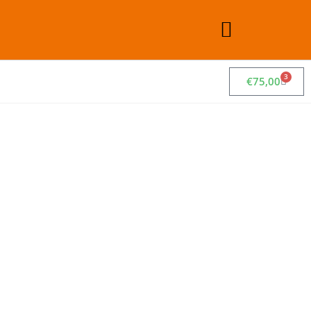
3
€
75,00