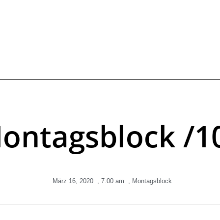
ontagsblock /1
März 16, 2020
,
7:00 am
,
Montagsblock