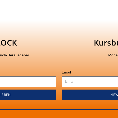
LOCK
Kursb
buch-Herausgeber
Monat
Email
IEREN
NEW