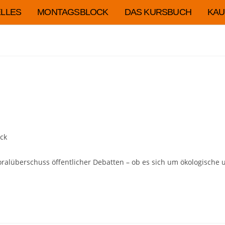
LLES
MONTAGSBLOCK
DAS KURSBUCH
KAU
ck
Moralüberschuss öffentlicher Debatten – ob es sich um ökologisc