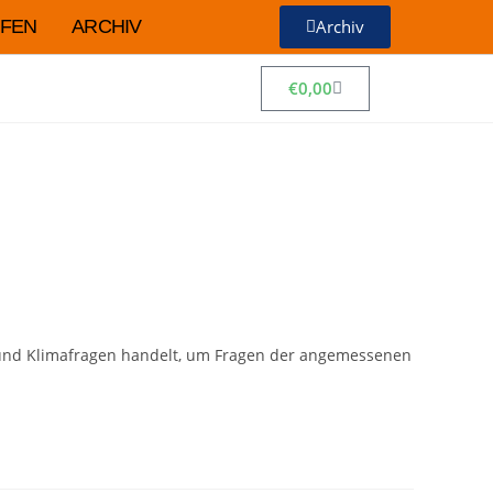
FEN
ARCHIV
Archiv
€
0,00
he und Klimafragen handelt, um Fragen der angemessenen