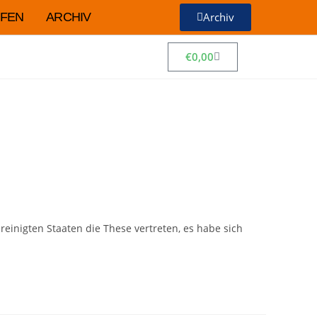
FEN
ARCHIV
Archiv
€
0,00
ereinigten Staaten die These vertreten, es habe sich