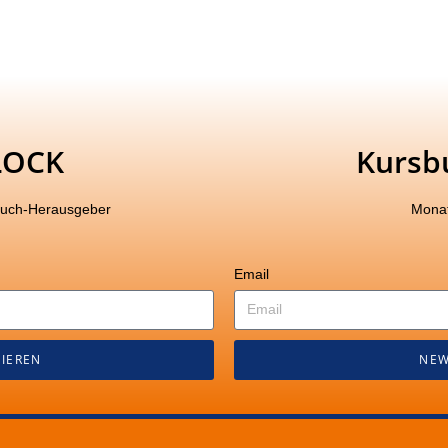
LOCK
Kursb
buch-Herausgeber
Monat
Email
IEREN
NEW