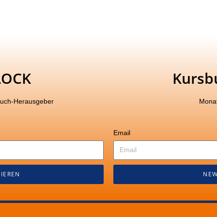
LOCK
Kursb
buch-Herausgeber
Monat
Email
IEREN
NEW