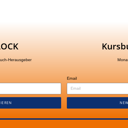
LOCK
Kursb
buch-Herausgeber
Monat
Email
IEREN
NEW