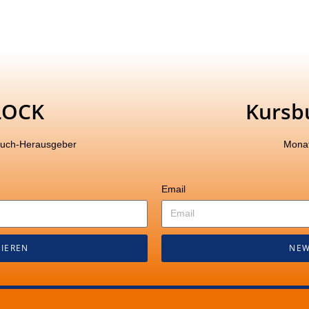
LOCK
Kursb
buch-Herausgeber
Monat
Email
IEREN
NEW