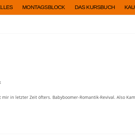
LLES
MONTAGSBLOCK
DAS KURSBUCH
KAU
k
t mir in letzter Zeit öfters. Babyboomer-Romantik-Revival. Also Ka