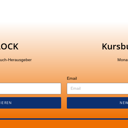
LOCK
Kursb
buch-Herausgeber
Monat
Email
IEREN
NEW