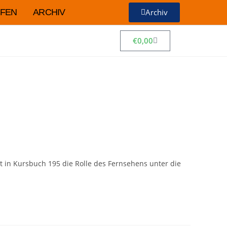
FEN
ARCHIV
Archiv
€
0,00
 in Kursbuch 195 die Rolle des Fernsehens unter die