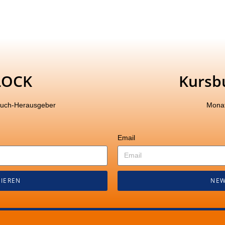
LOCK
Kursb
buch-Herausgeber
Monat
Email
IEREN
NEW