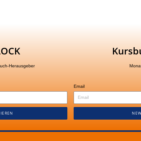
LOCK
Kursb
buch-Herausgeber
Monat
Email
IEREN
NEW