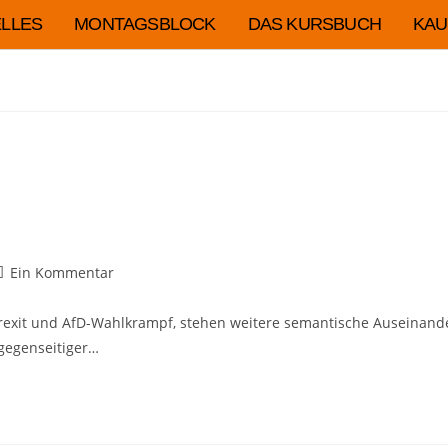
LLES
MONTAGSBLOCK
DAS KURSBUCH
KAU
Ein Kommentar
 Frexit und AfD-Wahlkrampf, stehen weitere semantische Auseinande
gegenseitiger…