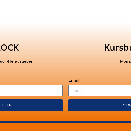
LOCK
Kursb
buch-Herausgeber
Monat
Email
IEREN
NEW