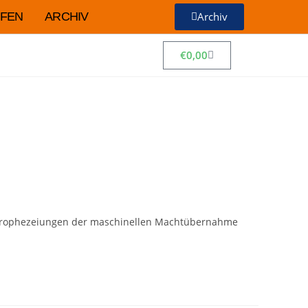
FEN
ARCHIV
Archiv
€
0,00
zu Prophezeiungen der maschinellen Machtübernahme