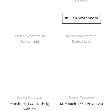
€
19,00
In Den Warenkorb
Versandkostenfrei in
Versandkostenfrei in
Deutschland
Deutschland
Einzelne Kursbücher
Einzelne Kursbücher
Kursbuch 174 – Richtig
Kursbuch 177 – Privat 2.0
wählen