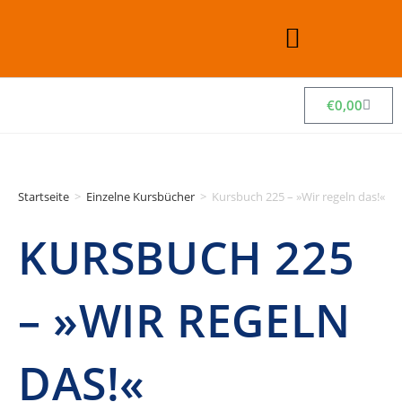
€
0,00
Startseite
>
Einzelne Kursbücher
>
Kursbuch 225 – »Wir regeln das!«
KURSBUCH 225
– »WIR REGELN
DAS!«