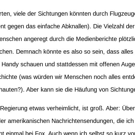
ten, viele der Sichtungen könnten durch Flugzeuge
t gegen das einfache Abknallen). Die Vielzahl de
Menschen angeregt durch die Medienberichte plötzl
hen. Demnach könnte es also so sein, dass alles i
r Handy schauen und stattdessen mit offenen Auge
hichte (was würden wir Menschen noch alles entd
uten?). Aber kann sie die Häufung von Sichtungen
egierung etwas verheimlicht, ist groß. Aber: Über
der amerikanischen Nachrichtensendungen, die ic
t einmal bei Fox. Auch wenn ich selbst so kurz vo