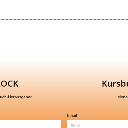
LOCK
Kursb
buch-Herausgeber
Monat
Email