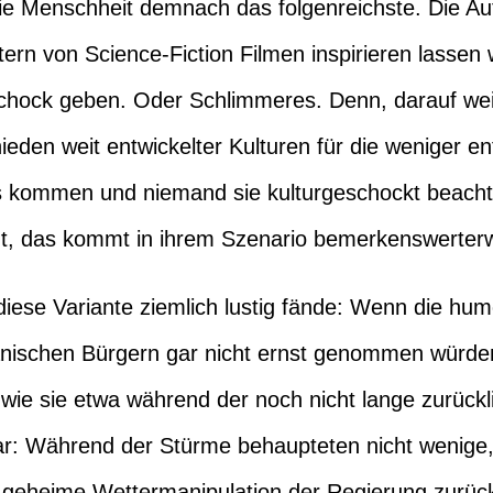
die Menschheit demnach das folgenreichste. Die A
rn von Science-Fiction Filmen inspirieren lassen 
schock geben. Oder Schlimmeres. Denn, darauf weise
eden weit entwickelter Kulturen für die weniger en
 kommen und niemand sie kulturgeschockt beachte
, das kommt in ihrem Szenario bemerkenswerterwei
diese Variante ziemlich lustig fände: Wenn die hu
anischen Bürgern gar nicht ernst genommen würden
 wie sie etwa während der noch nicht lange zurück
: Während der Stürme behaupteten nicht wenige, 
 geheime Wettermanipulation der Regierung zurück