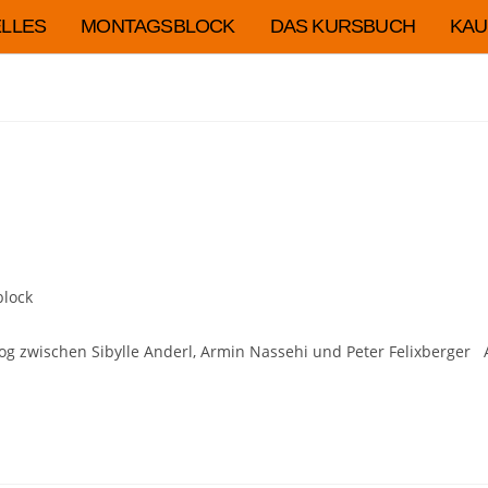
LLES
MONTAGSBLOCK
DAS KURSBUCH
KAU
lock
log zwischen Sibylle Anderl, Armin Nassehi und Peter Felixberger 