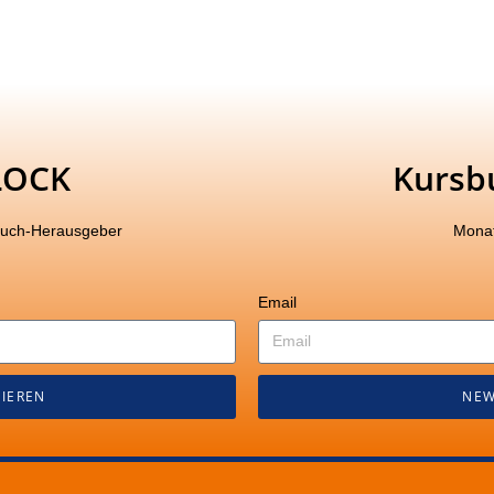
LOCK
Kursb
buch-Herausgeber
Monat
Email
IEREN
NEW