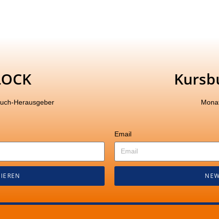
LOCK
Kursb
buch-Herausgeber
Monat
Email
IEREN
NEW