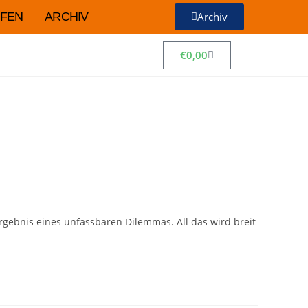
FEN
ARCHIV
Archiv
€
0,00
Ergebnis eines unfassbaren Dilemmas. All das wird breit