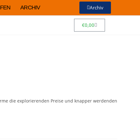
FEN
ARCHIV
Archiv
€
0,00
schirme die explorierenden Preise und knapper werdenden