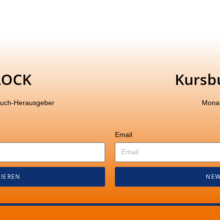
LOCK
Kursb
buch-Herausgeber
Monat
Email
IEREN
NEW