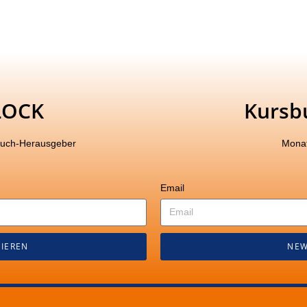
LOCK
Kursb
buch-Herausgeber
Monat
Email
IEREN
NEW