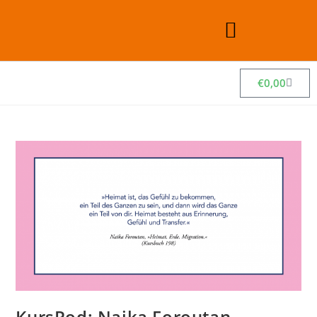
€
0,00
KursPod: Naika Foroutan –