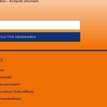
lich – Kompakt informiert
SLETTER ABONNIEREN
O
sse
hhandel
il und Anfahrt
ursbuch Kulturstiftung
hhandelsfinder