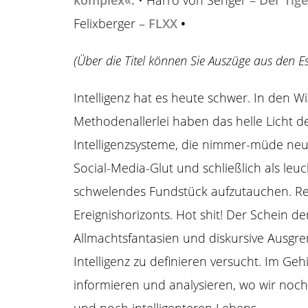
komplex«.
• Harro von Senger –
Der Tig
Felixberger –
FLXX
•
(Über die Titel können Sie Auszüge aus den E
Intelligenz hat es heute schwer. In den Wi
Methodenallerlei haben das helle Licht der
Intelligenzsysteme, die nimmer-müde neu
Social-Media-Glut und schließlich als l
schwelendes Fundstück aufzutauchen. Re
Ereignishorizonts. Hot shit! Der Schein de
Allmachtsfantasien und diskursive Ausgre
Intelligenz zu definieren versucht. Im Geh
informieren und analysieren, wo wir noch 