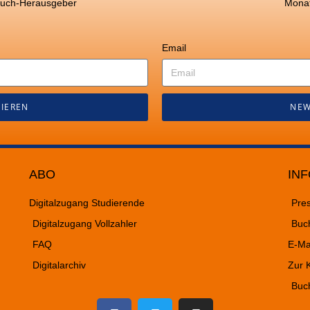
buch-Herausgeber
Monat
Email
IEREN
NEW
ABO
INF
Digitalzugang Studierende
Pre
Digitalzugang Vollzahler
Buc
FAQ
E-Ma
Digitalarchiv
Zur K
Buc