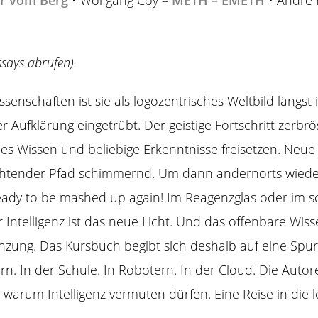
er vom Berg
• Wolfgang Coy –
METH – EMETH
• André 
ssays abrufen).
ssenschaften ist sie als logozentrisches Weltbild längs
 Aufklärung eingetrübt. Der geistige Fortschritt zerbrös
es Wissen und beliebige Erkenntnisse freisetzen. Neu
euchtender Pfad schimmernd. Um dann andernorts wiede
ady to be mashed up again! Im Reagenzglas oder im s
r Intelligenz ist das neue Licht. Und das offenbare Wiss
nzung. Das Kursbuch begibt sich deshalb auf eine Spur
irn. In der Schule. In Robotern. In der Cloud. Die Auto
warum Intelligenz vermuten dürfen. Eine Reise in die l