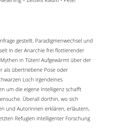
Kieserling –
Zettels Raum
• Peter
t infrage gestellt. Paradigmenwechsel und
elt in der Anarchie frei flottierender
e Mythen in Tüten! Aufgewärmt über der
r als übertriebene Pose oder
chwarzen Loch irgendeines
en um die eigene Intelligenz schafft
ensuche. Überall dorthin, wo sich
ren und Autorinnen erklären, erläutern,
etzten Refugien intelligenter Forschung