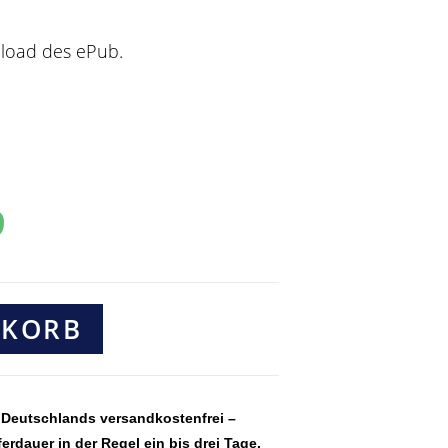
nload des ePub.
9
NKORB
 Deutschlands versandkostenfrei –
ferdauer in der Regel ein bis drei Tage.