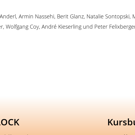
e Anderl, Armin Nassehi, Berit Glanz, Natalie Sontopski, 
, Wolfgang Coy, André Kieserling und Peter Felixberger
LOCK
Kursb